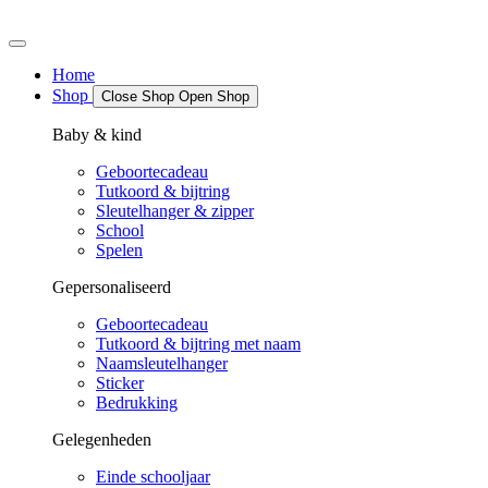
Spring
naar
de
Home
inhoud
Shop
Close Shop
Open Shop
Baby & kind
Geboortecadeau
Tutkoord & bijtring
Sleutelhanger & zipper
School
Spelen
Gepersonaliseerd
Geboortecadeau
Tutkoord & bijtring met naam
Naamsleutelhanger
Sticker
Bedrukking
Gelegenheden
Einde schooljaar