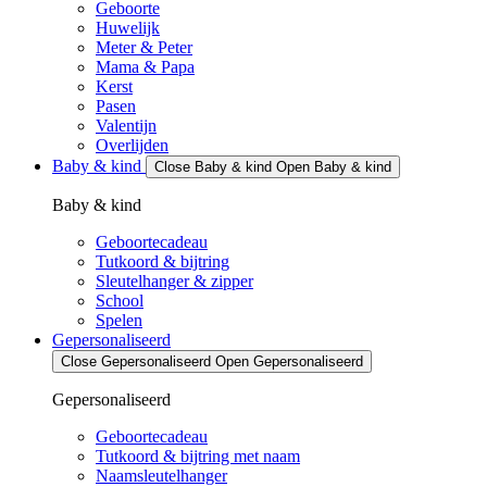
Geboorte
Huwelijk
Meter & Peter
Mama & Papa
Kerst
Pasen
Valentijn
Overlijden
Baby & kind
Close Baby & kind
Open Baby & kind
Baby & kind
Geboortecadeau
Tutkoord & bijtring
Sleutelhanger & zipper
School
Spelen
Gepersonaliseerd
Close Gepersonaliseerd
Open Gepersonaliseerd
Gepersonaliseerd
Geboortecadeau
Tutkoord & bijtring met naam
Naamsleutelhanger